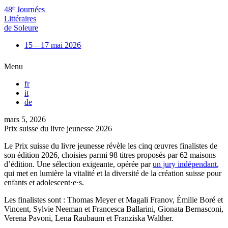
e
48
Journées
Littéraires
de Soleure
15 – 17 mai 2026
Menu
fr
it
de
mars 5, 2026
Prix suisse du livre jeunesse 2026
Le Prix suisse du livre jeunesse révèle les cinq œuvres finalistes de
son édition 2026, choisies parmi 98 titres proposés par 62 maisons
d’édition. Une sélection exigeante, opérée par
un jury indépendant
,
qui met en lumière la vitalité et la diversité de la création suisse pour
enfants et adolescent·e·s.
Les finalistes sont : Thomas Meyer et Magali Franov, Émilie Boré et
Vincent, Sylvie Neeman et Francesca Ballarini, Gionata Bernasconi,
Verena Pavoni, Lena Raubaum et Franziska Walther.