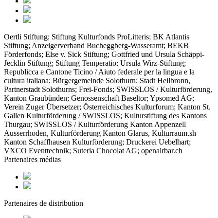
Oertli Stiftung; Stiftung Kulturfonds ProLitteris; BK Atlantis
Stiftung; Anzeigerverband Bucheggberg-Wasseramt; BEKB
Förderfonds; Else v. Sick Stiftung; Gottfried und Ursula Schäppi-
Jecklin Stiftung; Stiftung Temperatio; Ursula Wirz-Stiftung;
Republicca e Cantone Ticino / Aiuto federale per la lingua e la
cultura italiana; Bürgergemeinde Solothurn; Stadt Heilbronn,
Partnerstadt Solothurns; Frei-Fonds; SWISSLOS / Kulturförderung,
Kanton Graubünden; Genossenschaft Baseltor; Ypsomed AG;
Verein Zuger Übersetzer; Österreichisches Kulturforum; Kanton St.
Gallen Kulturförderung / SWISSLOS; Kulturstiftung des Kantons
Thurgau; SWISSLOS / Kulturförderung Kanton Appenzell
Ausserrhoden, Kulturförderung Kanton Glarus, Kulturraum.sh
Kanton Schaffhausen Kulturförderung; Druckerei Uebelhart;
VXCO Eventtechnik; Suteria Chocolat AG; openairbar.ch
Partenaires médias
Partenaires de distribution