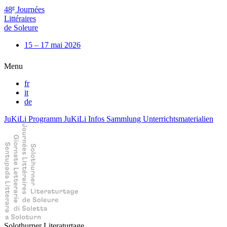
e
48
Journées
Littéraires
de Soleure
15 – 17 mai 2026
Menu
fr
it
de
JuKiLi Programm
JuKiLi Infos
Sammlung Unterrichtsmaterialien
Solothurner Literaturtage