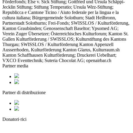
Förderfonds; Else v. Sick Stiftung; Gottfried und Ursula Schäppi-
Jecklin Stiftung; Stiftung Temperatio; Ursula Wirz-Stiftung;
Republicca e Cantone Ticino / Aiuto federale per la lingua e la
cultura italiana; Bürgergemeinde Solothurn; Stadt Heilbronn,
Partnerstadt Solothurns; Frei-Fonds; SWISSLOS / Kulturförderung,
Kanton Graubünden; Genossenschaft Baseltor; Ypsomed AG;
Verein Zuger Übersetzer; Österreichisches Kulturforum; Kanton St.
Gallen Kulturförderung / SWISSLOS; Kulturstiftung des Kantons
Thurgau; SWISSLOS / Kulturförderung Kanton Appenzell
Ausserrhoden, Kulturförderung Kanton Glarus, Kulturraum.sh
Kanton Schaffhausen Kulturförderung; Druckerei Uebelhart;
VXCO Eventtechnik; Suteria Chocolat AG; openairbar.ch
Partner media
Partner di distribuzione
Donatori·rici