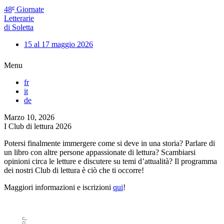
e
48
Giornate
Letterarie
di Soletta
15 al 17 maggio 2026
Menu
fr
it
de
Marzo 10, 2026
I Club di lettura 2026
Potersi finalmente immergere come si deve in una storia? Parlare di
un libro con altre persone appassionate di lettura? Scambiarsi
opinioni circa le letture e discutere su temi d’attualità? Il programma
dei nostri Club di lettura è ciò che ti occorre!
Maggiori informazioni e iscrizioni
qui
!