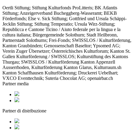
Oertli Stiftung; Stiftung Kulturfonds ProLitteris; BK Atlantis
Stiftung; Anzeigerverband Bucheggberg-Wasseramt; BEKB
Förderfonds; Else v. Sick Stiftung; Gottfried und Ursula Schäppi-
Jecklin Stiftung; Stiftung Temperatio; Ursula Wirz-Stiftung;
Republicca e Cantone Ticino / Aiuto federale per la lingua e la
cultura italiana; Bürgergemeinde Solothurn; Stadt Heilbronn,
Partnerstadt Solothurns; Frei-Fonds; SWISSLOS / Kulturförderung,
Kanton Graubünden; Genossenschaft Baseltor; Ypsomed AG;
Verein Zuger Übersetzer; Österreichisches Kulturforum; Kanton St.
Gallen Kulturförderung / SWISSLOS; Kulturstiftung des Kantons
Thurgau; SWISSLOS / Kulturförderung Kanton Appenzell
Ausserrhoden, Kulturförderung Kanton Glarus, Kulturraum.sh
Kanton Schaffhausen Kulturförderung; Druckerei Uebelhart;
VXCO Eventtechnik; Suteria Chocolat AG; openairbar.ch
Partner media
Partner di distribuzione