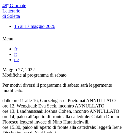
e
48
Giornate
Letterarie
di Soletta
15 al 17 maggio 2026
Menu
fr
it
de
Maggio 27, 2022
Modifiche al programma di sabato
Per motivi diversi il programma di sabato sarà leggermente
modificato.
dalle ore 11 alle 16, Gurzelngasse: Poetomat ANNULLATO
ore 12, Wengisaal: Eva Seck, incontro ANNULLATO
ore 13, Landhaussaal: Joshua Cohen, incontro ANNULLATO
ore 14, palco all’aperto di fronte alla cattedrale: Catalin Dorian
Florescu leggerà invece di Nino Haratischwili.
ore 15.30, palco all’aperto di fronte alla cattedrale: leggerà Irene
Dische invece di Yael Inokai.