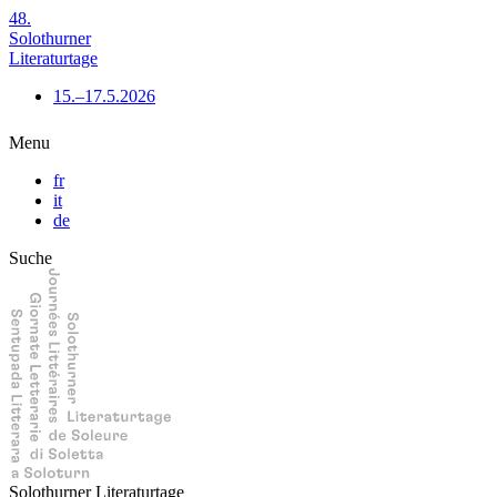
48.
Solothurner
Literaturtage
15.–17.5.2026
Menu
fr
it
de
Suche
Solothurner Literaturtage