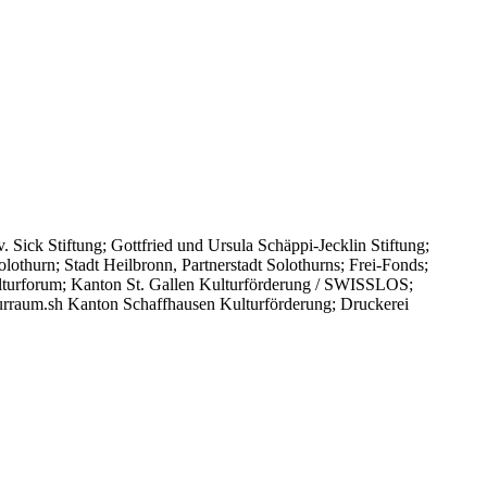
 Sick Stiftung; Gottfried und Ursula Schäppi-Jecklin Stiftung;
olothurn; Stadt Heilbronn, Partnerstadt Solothurns; Frei-Fonds;
lturforum; Kanton St. Gallen Kulturförderung / SWISSLOS;
urraum.sh Kanton Schaffhausen Kulturförderung; Druckerei