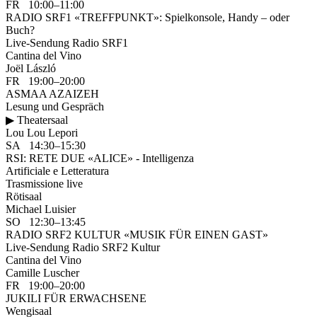
FR 10:00–11:00
RADIO SRF1 «TREFFPUNKT»: Spielkonsole, Handy – oder
Buch?
Live-Sendung Radio SRF1
Cantina del Vino
Joël László
FR 19:00–20:00
ASMAA AZAIZEH
Lesung und Gespräch
▶ Theatersaal
Lou Lou Lepori
SA 14:30–15:30
RSI: RETE DUE «ALICE» - Intelligenza
Artificiale e Letteratura
Trasmissione live
Rötisaal
Michael Luisier
SO 12:30–13:45
RADIO SRF2 KULTUR «MUSIK FÜR EINEN GAST»
Live-Sendung Radio SRF2 Kultur
Cantina del Vino
Camille Luscher
FR 19:00–20:00
JUKILI FÜR ERWACHSENE
Wengisaal