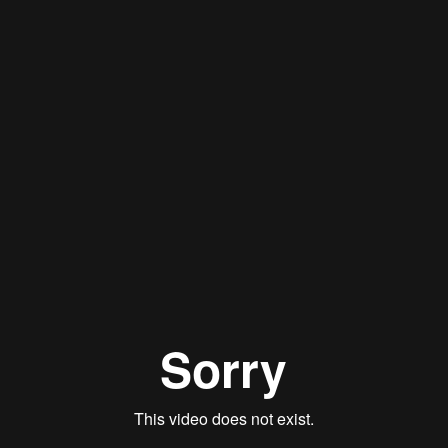
Postfach
4502 Solothurn
info@literatur.ch
+41 32 622 44 11
Facebook
Instagram
TikTok
Newsletter
Impressum & Datenschutz
Öffentliche Hand
Hauptsponsor*innen