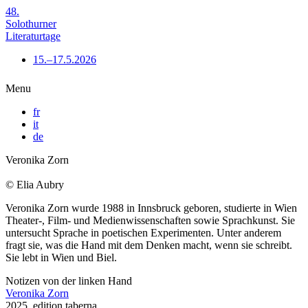
48.
Solothurner
Literaturtage
15.–17.5.2026
Menu
fr
it
de
Veronika Zorn
© Elia Aubry
Veronika Zorn wurde 1988 in Innsbruck geboren, studierte in Wien
Theater-, Film- und Medienwissenschaften sowie Sprachkunst. Sie
untersucht Sprache in poetischen Experimenten. Unter anderem
fragt sie, was die Hand mit dem Denken macht, wenn sie schreibt.
Sie lebt in Wien und Biel.
Notizen von der linken Hand
Veronika Zorn
2025, edition taberna