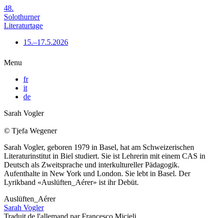
48.
Solothurner
Literaturtage
15.–17.5.2026
Menu
fr
it
de
Sarah Vogler
© Tjefa Wegener
Sarah Vogler, geboren 1979 in Basel, hat am Schweizerischen
Literaturinstitut in Biel studiert. Sie ist Lehrerin mit einem CAS in
Deutsch als Zweitsprache und interkultureller Pädagogik.
Aufenthalte in New York und London. Sie lebt in Basel.
Der
Lyrikband «Auslüften_Aérer» ist ihr Debüt.
Auslüften_Aérer
Sarah Vogler
Traduit de l'allemand par Francesco Micieli