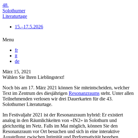
48.
Solothurner
Literaturtage
15.–17.5.2026
Menu
fr
it
de
März 15, 2021
Wählen Sie Ihren Lieblingstext!
Noch bis am 17. März 2021 können Sie miteintscheiden, welcher
Text im Zentrum des diesjährigen
Resonanzraums
steht. Unter allen
Teilnehmenden verlosen wir drei Dauerkarten für die 43.
Solothurner Literaturtage.
Im Festivaljahr 2021 ist der Resonanzraum hybrid: Er existiert
analog in den Räumlichkeiten von «IN2» in Solothurn und
gleichzeitig im Netz. Falls im Mai möglich, können Sie den
Resonanzraum vor Ort besuchen und sich in eine interaktive
Ausstellung zwischen Intimität und Performativität begeben.