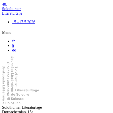
48.
Solothurner
Literaturtage
15.–17.5.2026
Menu
fr
it
de
Solothurner Literaturtage
Dornacherplatz 15a