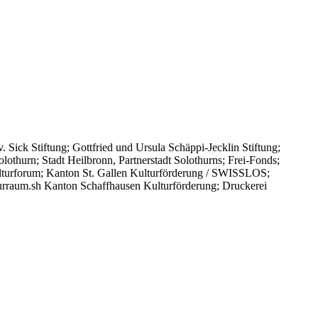
 Sick Stiftung; Gottfried und Ursula Schäppi-Jecklin Stiftung;
olothurn; Stadt Heilbronn, Partnerstadt Solothurns; Frei-Fonds;
lturforum; Kanton St. Gallen Kulturförderung / SWISSLOS;
urraum.sh Kanton Schaffhausen Kulturförderung; Druckerei