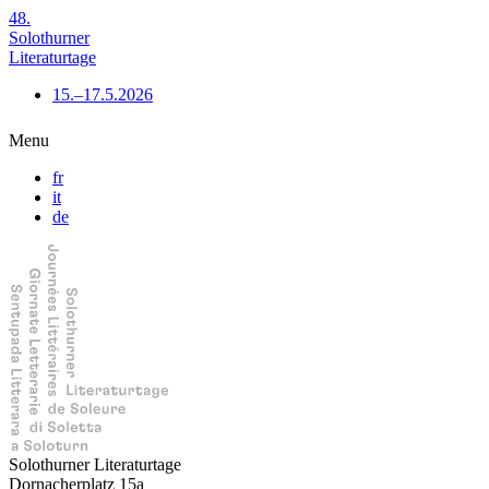
48.
Solothurner
Literaturtage
15.–17.5.2026
Menu
fr
it
de
Solothurner Literaturtage
Dornacherplatz 15a